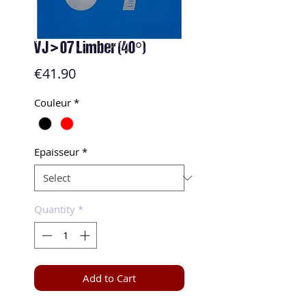
VJ > 07 Limber (40°)
Price
€41.90
Couleur
*
Epaisseur
*
Quantity
*
Add to Cart