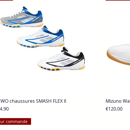
WO chaussures SMASH FLEX II
Mizuno Wav
Quick View
ice
Price
4.90
€120.00
Sur commande