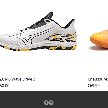
ZUNO Wave Drive 3
Chaussure
Quick View
ice
Price
50.00
€69.90