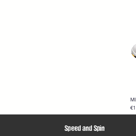
MI
Pr
€1
Speed and Spin