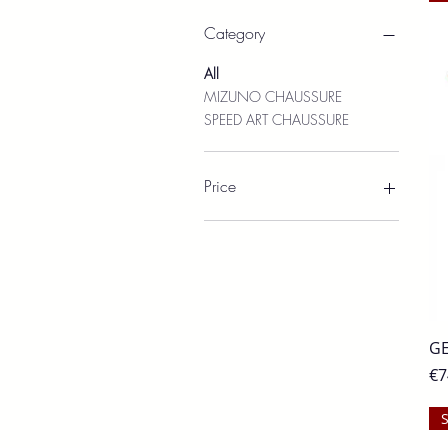
Category
All
MIZUNO CHAUSSURE
SPEED ART CHAUSSURE
Price
€69
€150
GE
Pr
€7