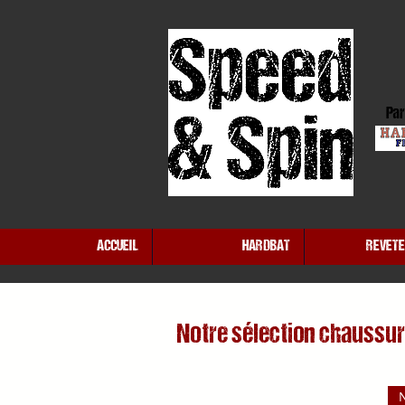
Par
ACCUEIL
HARDBAT
REVET
Notre sélection chaussu