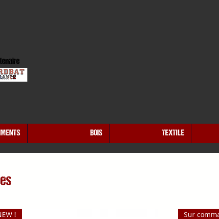
tenaire
EMENTS
BOIS
TEXTILE
res
NEW !
Sur comm