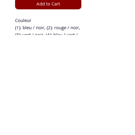
Add to Cart
Couleur
(1): bleu / noir, (2): rouge / noir,
(3): vert / noir, (4): bleu / vert /
noir
Matériel
100% Polyester
Taille
Speed and Spin
de 3XS à 4XL
La boutique en ligne 100 % tennis de table
Tee-Shirt de haute qualité en
speedandspin@yahoo.com
fibre synthétique légère,
respirante et en sublimation.
Avec son col rond, il offre un
confort optimal.
Politique de confidentialité
Mentions légales
CGV