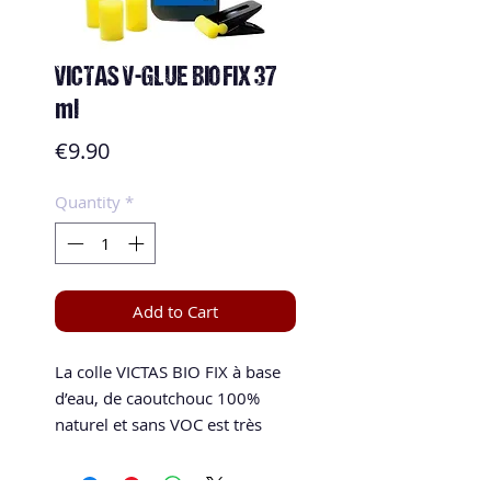
VICTAS V-GLUE BIO FIX 37
ml
Price
€9.90
Quantity
*
Add to Cart
La colle VICTAS BIO FIX à base
d’eau, de caoutchouc 100%
naturel et sans VOC est très
facile d’utilisation avec un
temps de séchage court. Les