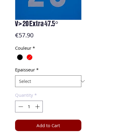
V> 20 Extra 47.5°
Price
€57.90
Couleur
*
Epaisseur
*
Quantity
*
Add to Cart