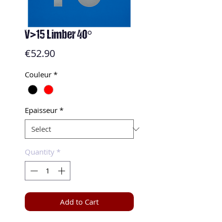
V>15 Limber 40°
Price
€52.90
Couleur
*
Epaisseur
*
Quantity
*
Add to Cart