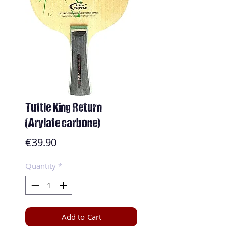
Tuttle King Return
(Arylate carbone)
Price
€39.90
Quantity
*
Add to Cart