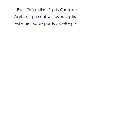
- Bois Offensif+ : 2 plis Carbone 
Arylate - pli central : ayous- plis 
externe : koto- poids : 87-89 gr- 
concave
Speed and Spin
La boutique en ligne 100 % tennis de table
speedandspin@yahoo.com
Politique de confidentialité
Mentions légales
CGV