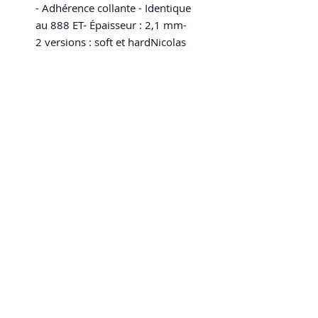
- Adhérence collante - Identique 
au 888 ET- Épaisseur : 2,1 mm- 
2 versions : soft et hardNicolas 
a testé pour vous : « Mousse 
noire poreuse pour ce 
revêtement aux sensations 
européennes. L'adhérence est 
Speed and Spin
légèrement collante la 1ère 
La boutique en ligne 100 % tennis de table
heure de jeu, puis la plaque se 
speedandspin@yahoo.com
comporte comme une 
européenne avec plus de 
contrôle. Légèrement boostée, 
c'est une bonne alternative peu 
coûteuse aux tensors 
modernes. »
Politique de confidentialité
Mentions légales
CGV