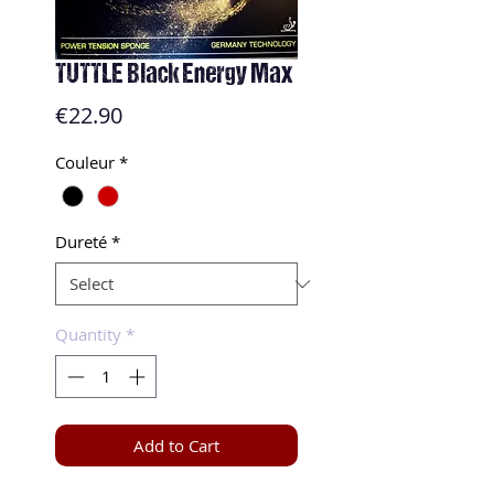
TUTTLE Black Energy Max
Price
€22.90
Couleur
*
Dureté
*
Quantity
*
Add to Cart