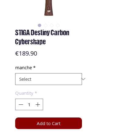
STIGA Destiny Carbon
Cybershape
Price
€189.90
manche
*
Quantity
*
Add to Cart