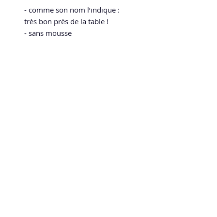
- comme son nom l’indique :
très bon près de la table !
- sans mousse
- homologué ITTF
Speed and Spin
La boutique en ligne 100 % tennis de table
speedandspin@yahoo.com
Politique de confidentialité
Mentions légales
CGV