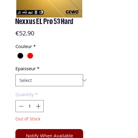
Nexxus EL Pro 53 Hard
Price
€52.90
Couleur
*
Epaisseur
*
Quantity
*
Out of Stock
Notify When Available