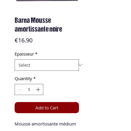
Barna Mousse
amortissante noire
Price
€16.90
Epaisseur
*
Quantity
*
Add to Cart
Mousse amortissante médium