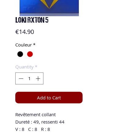
LOKI RXTON 5
Price
€14.90
Couleur
*
Quantity
*
Add to Cart
Revêtement collant

Dureté : 49, ressenti 44

V : 8   C : 8   R : 8