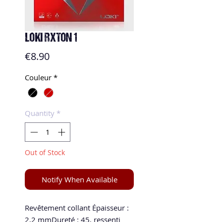
LOKI RXTON 1
Price
€8.90
Couleur
*
Quantity
*
Out of Stock
Notify When Available
Revêtement collant Épaisseur : 
2,2 mmDureté : 45, ressenti 