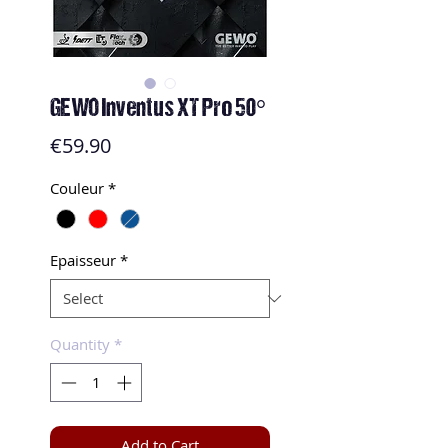
GEWO Inventus XT Pro 50°
Price
€59.90
Couleur
*
Epaisseur
*
Quantity
*
Add to Cart