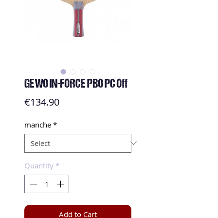
GEWO IN-FORCE PBO PC Off
Price
€134.90
manche
*
Quantity
*
Add to Cart