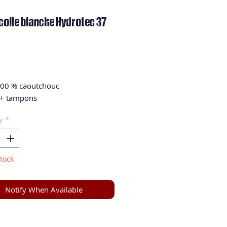
olle blanche Hydrotec 37
Price
 100 % caoutchouc
 + tampons
y
*
tock
Notify When Available