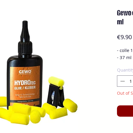
Gewo c
ml
€9.90
- colle
- 37 ml
Quantit
Out of S