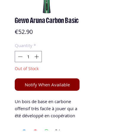
Gewo Aruna Carbon Basic
Price
€52.90
Quantity
*
Out of Stock
Notify When Available
Un bois de base en carbone
offensif très facile à jouer qui a
été développé en coopération
avec Quadri Aruna. Pour des
variations sûres et puissantes