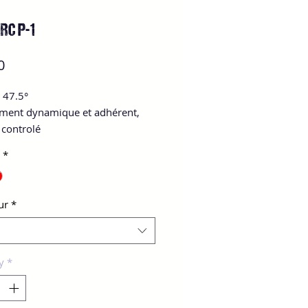
RC P-1
Price
0
é 47.5°
ement dynamique et adhérent,
 controlé
*
ur
*
y
*