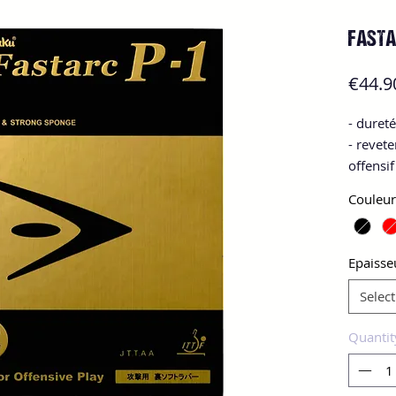
FASTA
€44.9
- duret
- revet
offensif
Couleur
Epaisse
Select
Quantit