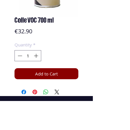
Colle VOC 700 ml
Price
€32.90
Quantity
*
Add to Cart
Speed and Spin
La boutique en ligne 100 % tennis de table
speedandspin@yahoo.com