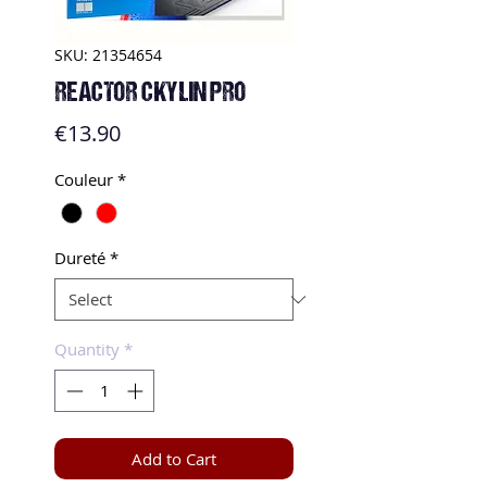
SKU: 21354654
REACTOR CKYLIN PRO
Price
€13.90
Couleur
*
Dureté
*
Quantity
*
Add to Cart