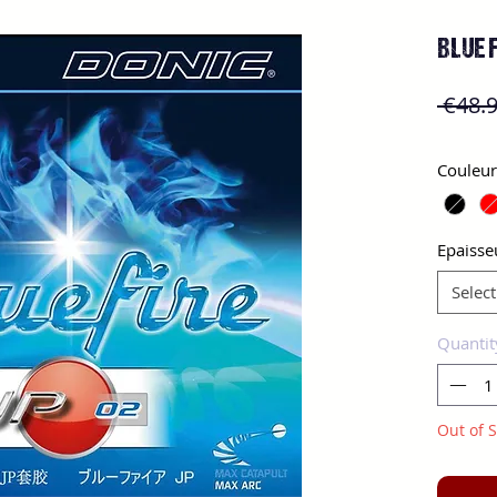
BLUE F
 €48.9
Couleur
Epaisse
Select
Quantit
Out of S