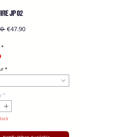
IRE JP 02
Regular
Sale
0 
€47.90
Price
Price
*
ur
*
y
*
tock